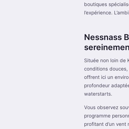
boutiques spécialis
l’expérience. L’amb
Nessnass Be
sereinemen
Située non loin de
conditions douces,
offrent ici un envi
profondeur adaptée
waterstarts.
Vous observez souv
programme personna
profitant d’un ven