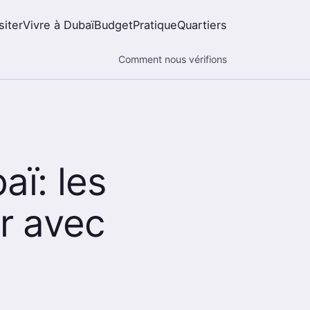
siter
Vivre à Dubaï
Budget
Pratique
Quartiers
Comment nous vérifions
aï: les
er avec