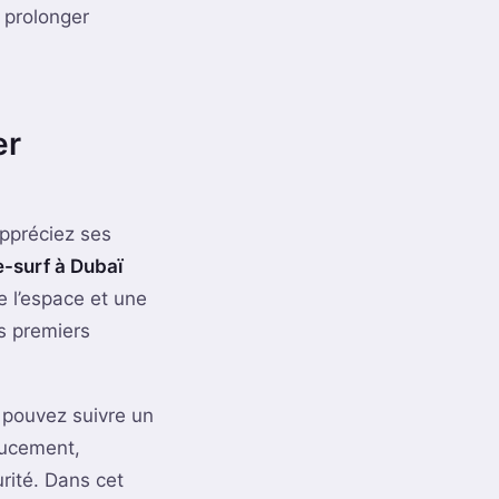
 prolonger
er
appréciez ses
e-surf à Dubaï
e l’espace et une
s premiers
 pouvez suivre un
oucement,
rité. Dans cet