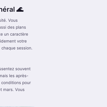
néral 🌊
sité. Vous
ssi des plans
te un caractère
apidement votre
à chaque session.
essentez souvent
mais les après-
s conditions pour
 et mars. Vous