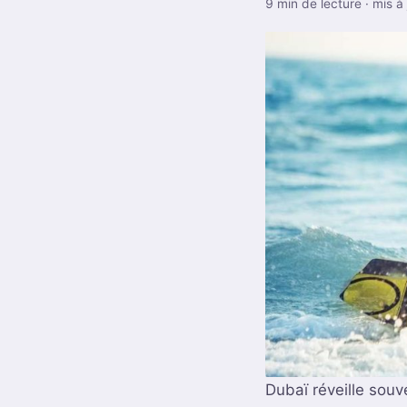
9 min de lecture · mis à
Dubaï réveille souv