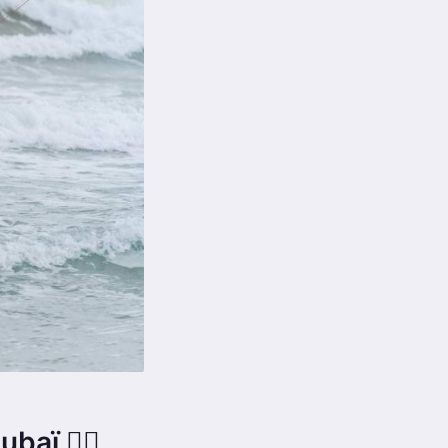
aï 🏄‍♂️