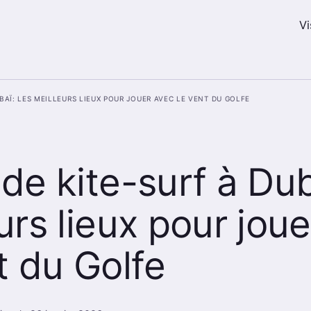
Vi
baï: les meilleurs lieux pour jouer avec le vent du Golfe
de kite-surf à Dub
urs lieux pour jou
t du Golfe