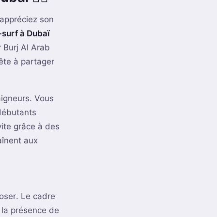
 appréciez son
-surf à Dubaï
r Burj Al Arab
ête à partager
aigneurs. Vous
 débutants
vite grâce à des
aînent aux
oser. Le cadre
 la présence de