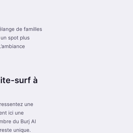
élange de familles
 un spot plus
L’ambiance
ite-surf à
 ressentez une
nt ici une
mbre du Burj Al
 reste unique.